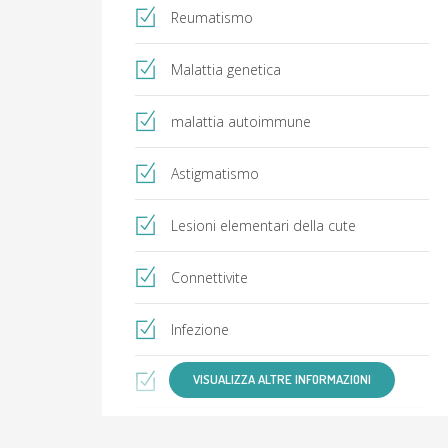
fatto parte dell'equipe del Centro
Reumatismo
Nazionale di Alta Tecnologia di Chieti,
durante il nostro percorso di
specializzazione e di laurea
Malattia genetica
rispettivamente.
Forniamo cure e prevenzione a pazienti
malattia autoimmune
di ogni età.
>
Astigmatismo
Lesioni elementari della cute
Connettivite
Infezione
VISUALIZZA ALTRE INFORMAZIONI
Diabete mellito
ipermetropia