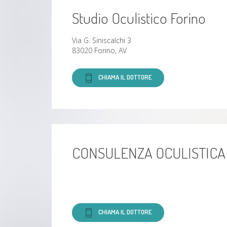
Studio Oculistico Forino
Degenerazione maculare
Cheratiti
Via G. Siniscalchi 3
83020 Forino, AV
Uveiti
CHIAMA IL DOTTORE
Emovitreo
Cheratocono
Pterigio
CONSULENZA OCULISTICA
Esotropia
Exotropia
CHIAMA IL DOTTORE
Melanoma congiuntivale