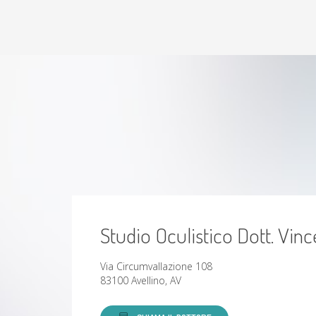
Diabete mellito di tipo 1
calazio
Glaucoma
Cisti sebacea
Cefalea a grappolo
Xantelasma
Studio Oculistico Dott. Vin
Miopia
Via Circumvallazione 108
83100 Avellino, AV
Retinopatia